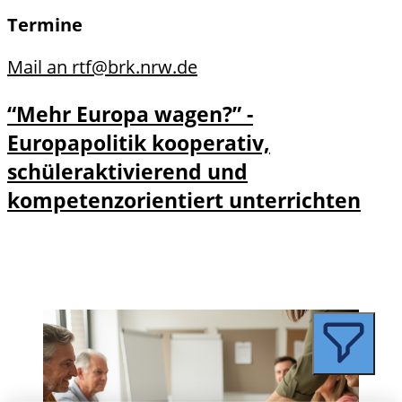
Termine
Mail an rtf@brk.nrw.de
“Mehr Europa wagen?” -
Europapolitik kooperativ,
schüleraktivierend und
kompetenzorientiert unterrichten
Details zu “Mehr Europa wagen?” -
Details
Europapolitik kooperativ,
und
schüleraktivierend und
Anmel
kompetenzorientiert unterrichten
dung
anzeigen