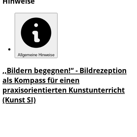
Hinweise
Allgemeine Hinweise
,,Bildern begegnen!‘‘ - Bildrezeption
als Kompass für einen
praxisorientierten Kunstunterricht
(Kunst SI)
Details
Details zu ,,Bildern begegnen!‘‘ -
und
Bildrezeption als Kompass für einen
Anmel
praxisorientierten Kunstunterricht
dung
(Kunst SI) anzeigen