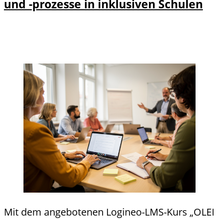
und -prozesse in inklusiven Schulen
Details
Details zu "OLEI - Online Learning
und
Inklusion" Modul 2:
Anmel
Kooperationsstrukturen und -prozesse
dung
in inklusiven Schulen anzeigen
Mit dem angebotenen Logineo-LMS-Kurs „OLEI