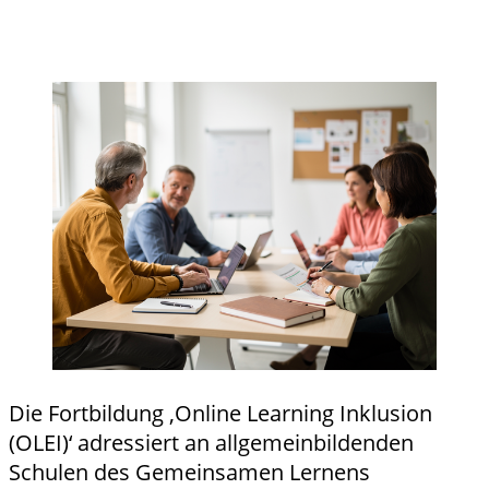
Details
Details zu "OLEI - Online Learning
und
Inklusion“ Modul 5: Inklusive
Anmeldu
Unterrichtsplanung anzeigen
ng
Die Fortbildung ,Online Learning Inklusion
(OLEI)‘ adressiert an allgemeinbildenden
Schulen des Gemeinsamen Lernens