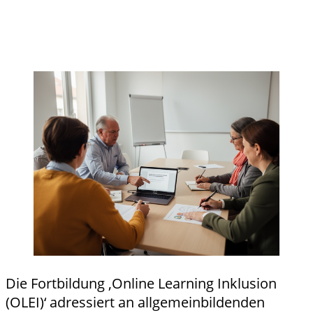
Details
Details zu "OLEI - Online Learning
und
Inklusion“ Modul 4: Prävention und
Anmeld
Intervention bei Lernstörungen I
ung
anzeigen
Die Fortbildung ,Online Learning Inklusion
(OLEI)‘ adressiert an allgemeinbildenden