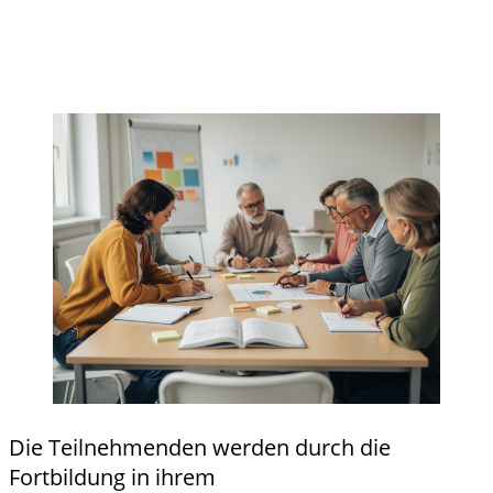
Details
Details zu "Neu in der Schule?"
und
Rollen und Aufgaben der
Anmeldu
Schulsozialarbeit anzeigen
ng
Die Teilnehmenden werden durch die
Fortbildung in ihrem