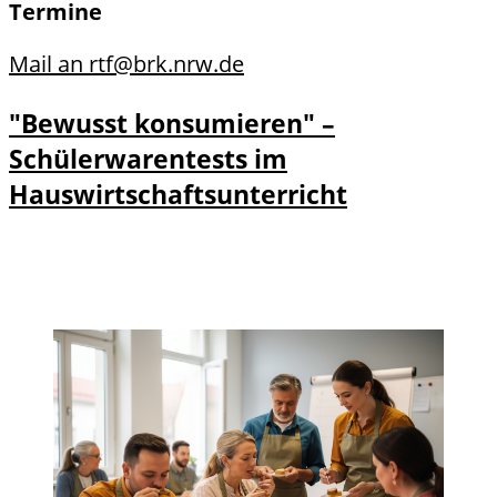
Termine
Mail an rtf@brk.nrw.de
"Bewusst konsumieren" –
Schülerwarentests im
Hauswirtschaftsunterricht
Details
Details zu "Bewusst konsumieren" –
und
Schülerwarentests im
Anmeldu
Hauswirtschaftsunterricht anzeigen
ng