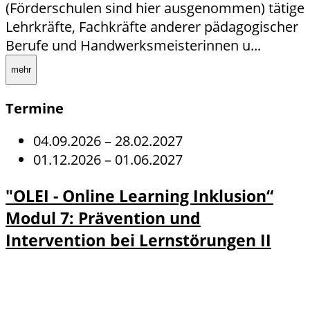
(Förderschulen sind hier ausgenommen) tätige
Lehrkräfte, Fachkräfte anderer pädagogischer
Berufe und Handwerksmeisterinnen u...
mehr
Termine
04.09.2026
–
28.02.2027
01.12.2026
–
01.06.2027
"OLEI - Online Learning Inklusion“
Modul 7: Prävention und
Intervention bei Lernstörungen II
Details
Details zu "OLEI - Online Learning
und
Inklusion“ Modul 7: Prävention und
Anmeld
Intervention bei Lernstörungen II