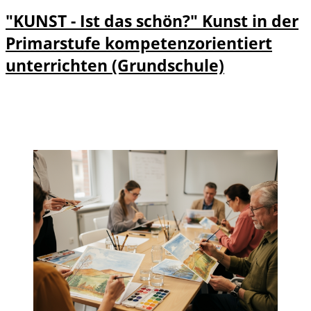
"KUNST - Ist das schön?" Kunst in der
Primarstufe kompetenzorientiert
unterrichten (Grundschule)
Details
Details zu "KUNST - Ist das schön?"
und
Kunst in der Primarstufe
Anmeld
kompetenzorientiert unterrichten
ung
(Grundschule) anzeigen