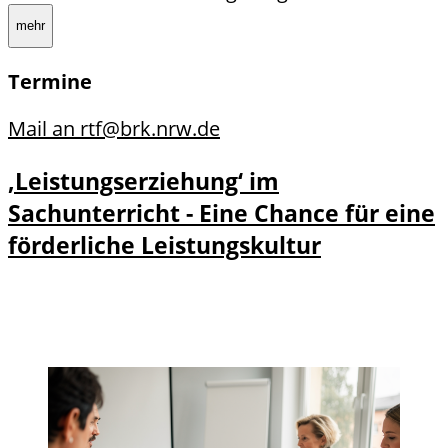
mehr
Termine
Mail an rtf@brk.nrw.de
‚Leistungserziehung‘ im
Sachunterricht - Eine Chance für eine
förderliche Leistungskultur
Details
Details zu ‚Leistungserziehung‘ im
und
Sachunterricht - Eine Chance für eine
Anmeld
förderliche Leistungskultur anzeigen
ung