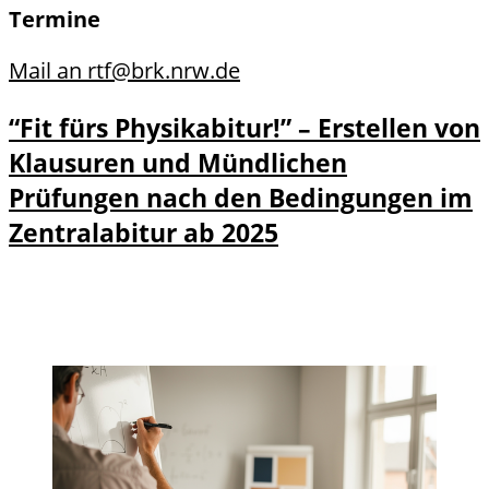
Termine
Mail an rtf@brk.nrw.de
“Fit fürs Physikabitur!” – Erstellen von
Klausuren und Mündlichen
Prüfungen nach den Bedingungen im
Zentralabitur ab 2025
Details zu “Fit fürs Physikabitur!” –
Detail
Erstellen von Klausuren und
s und
Mündlichen Prüfungen nach den
Anmel
Bedingungen im Zentralabitur ab 2025
dung
anzeigen