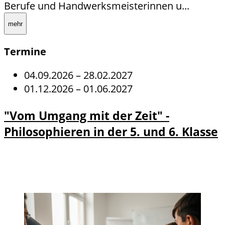
Berufe und Handwerksmeisterinnen u...
mehr
Termine
04.09.2026
–
28.02.2027
01.12.2026
–
01.06.2027
"Vom Umgang mit der Zeit" -
Philosophieren in der 5. und 6. Klasse
Details
Details zu "Vom Umgang mit der
und
Zeit" - Philosophieren in der 5. und
Anmeldu
6. Klasse anzeigen
ng